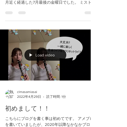
2022年5月にコンサート企画を申請して以降の歩
みの記録です。 採択もしくは不採用のお返事は3ヶ
月近く経過した7月最後の金曜日でした。 ミストラ
ールと言うグループ名はポルトガル語で混ぜる メ
ンバーは5人、楽器はマンドリン、マンドロンチェ
ロ、ギター、フルート、クラリネット...
Load video
clmasamiasai
2022年4月29日
読了時間: 1分
初めまして！！