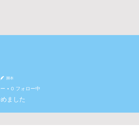
脚本
ワー
0
フォロー中
始めました